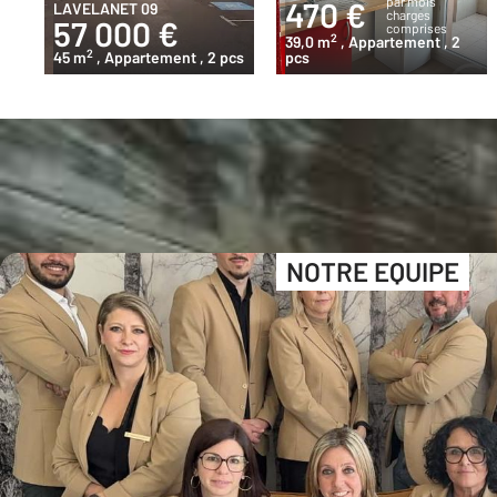
par mois
470 €
LAVELANET 09
charges
57 000 €
comprises
2
39,0 m
, Appartement
, 2
2
45 m
, Appartement
, 2 pcs
pcs
NOTRE EQUIPE