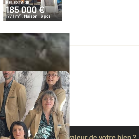
BELESTA 09
185 000 €
2
177,1 m
, Maison
, 6 pcs
Connaissez-vous la valeur de votre bien ?