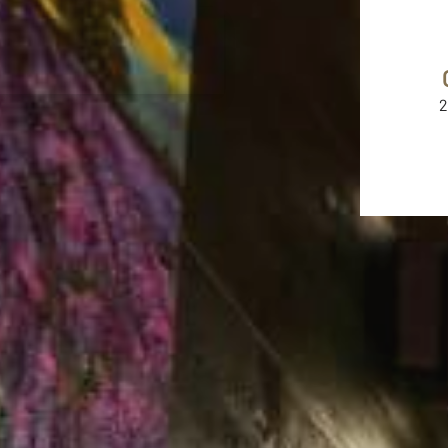
F4map © F4
Map data ©
OpenStreetMap contributors
Credits
2