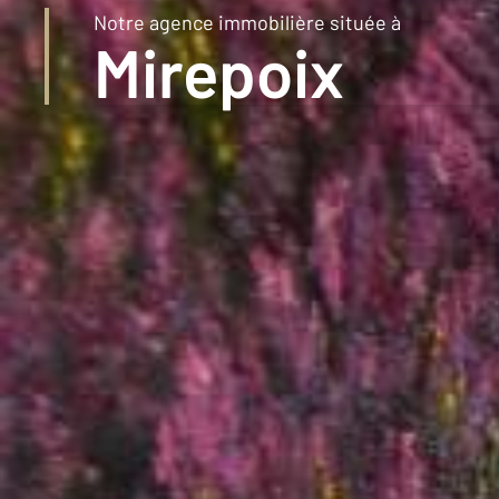
Notre agence immobilière située à
1km
Mirepoix