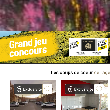
Bes
Les coups de coeur
de l'ag
Exclusivité
Exclusivité
MIREPOIX 09