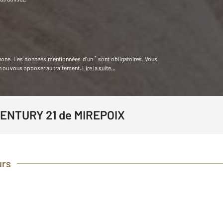
*
hone
.
Les données mentionnées d'un
sont obligatoires. Vous
on ou vous opposer au traitement.
Lire la suite...
CENTURY 21 de MIREPOIX
urs