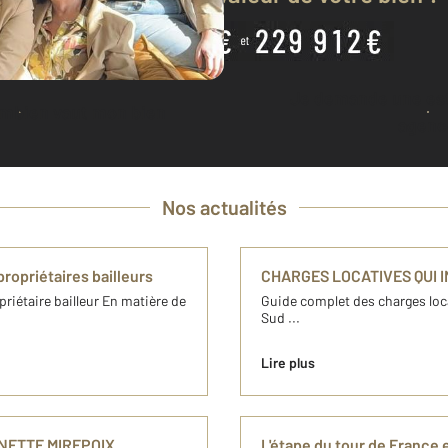
Entre
Je demande une estimation à mon
ombien vaut mon bien
agenc
Nos actualités
ropriétaires bailleurs
CHARGES LOCATIVES QUI 
riétaire bailleur En matière de
Guide complet des charges loca
Sud ...
Lire plus
NNETTE MIREPOIX
L'étape du tour de France