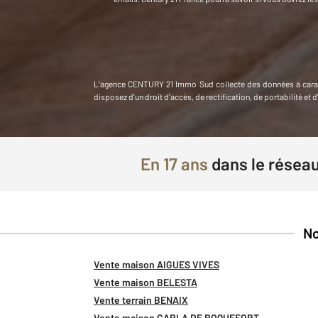
L'agence
CENTURY 21 Immo Sud
collecte des données à car
disposez d'un droit d'accès, de rectification, de portabilité 
En
17 ans
dans le résea
No
Vente maison AIGUES VIVES
Vente maison BELESTA
Vente terrain BENAIX
Vente maison CARLA DE ROQUEFORT