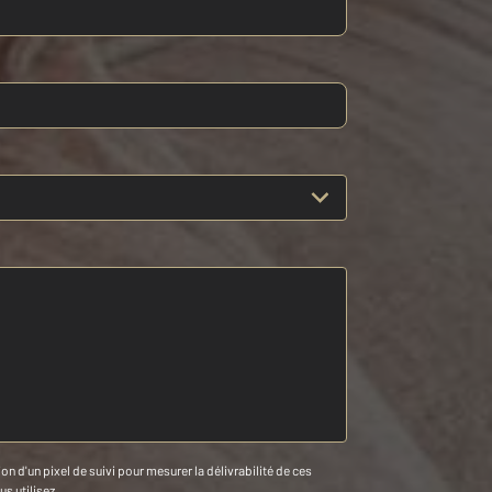
n d'un pixel de suivi pour mesurer la délivrabilité de ces
us utilisez.