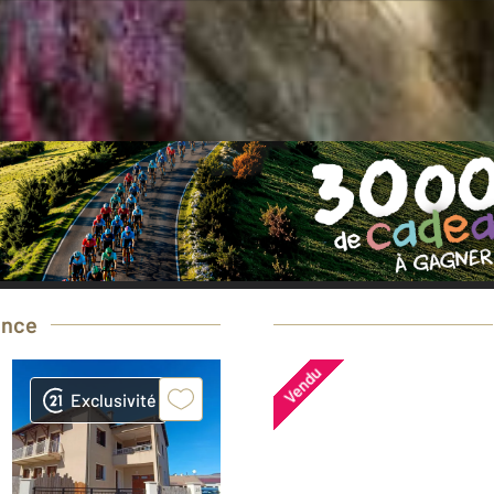
oin d'une estimation
gratuite
pour votre bi
Prendre rendez-vous avec un professionnel
ence
Vendu
Exclusivité