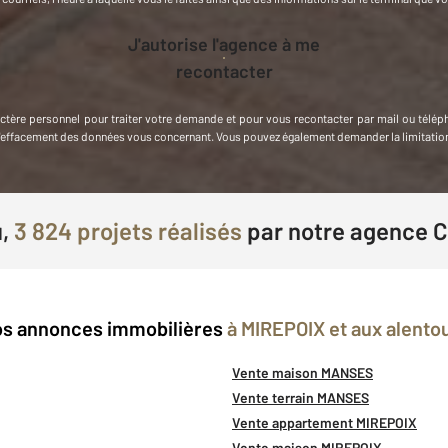
J'autorise l'agence à me
recontacter
actère personnel
pour traiter votre demande et pour vous recontacter par mail ou télép
et d'effacement des données vous concernant. Vous pouvez également demander la limitati
u,
3 824 projets réalisés
par
notre agence 
s annonces immobilières
à MIREPOIX et aux alento
Vente maison MANSES
Vente terrain MANSES
Vente appartement MIREPOIX
Vente maison MIREPOIX