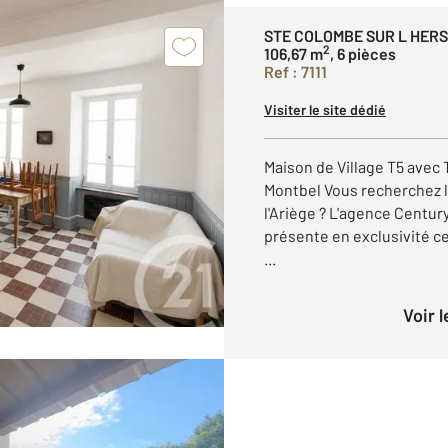
STE COLOMBE SUR L HERS
2
106,67 m
, 6 pièces
Ref : 7111
Visiter le site dédié
Maison de Village T5 avec
Montbel Vous recherchez l
l'Ariège ? L'agence Centu
présente en exclusivité c
...
Voir 