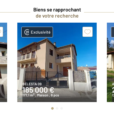
Biens se rapprochant
de votre recherche
Exclusivité
BELESTA 09
A
185 000 €
2
177,1 m
, Maison
, 6 pcs
1