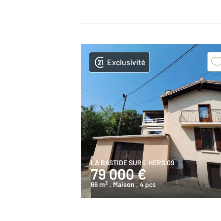
Exclusivité
LA BASTIDE SUR L HERS 09
79 000 €
2
66 m
, Maison
, 4 pcs