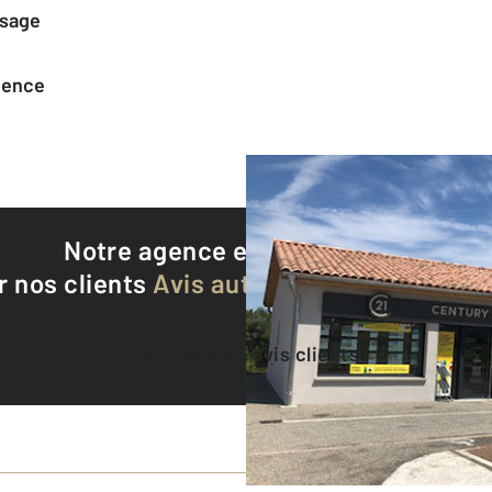
ssage
agence
Notre agence est notée
9,3/10
r nos clients
Avis authentifiés par Qualite
Voir tous les avis clients