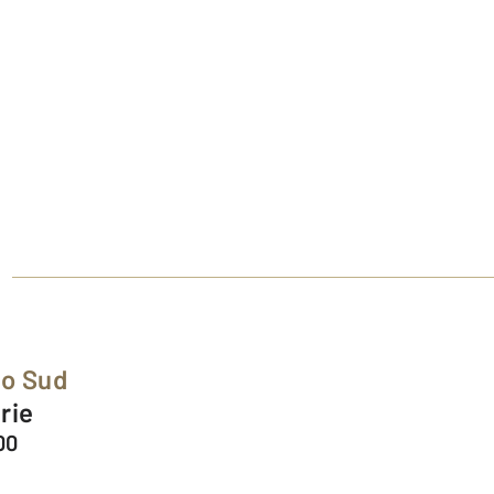
mo Sud
urie
00