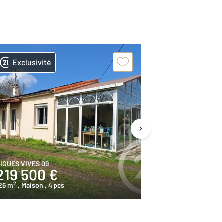
Exclusivité
Exclusivit
IGUES VIVES 09
LERAN 09
219 500 €
125 000
2
2
26 m
, Maison
, 4 pcs
102,3 m
, Maiso