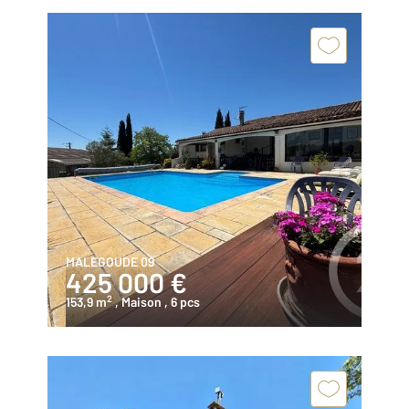
MALEGOUDE 09
425 000 €
2
153,9 m
, Maison
, 6 pcs