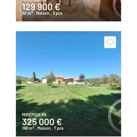
129 900 €
2
50 m
, Maison
, 3 pcs
MIREPOIX 09
325 000 €
2
198 m
, Maison
, 7 pcs