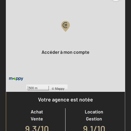
Parlons de vous, parlons biens
Votre compte :
Accéder à mon compte
500 m
©
Mappy
Votre agence est notée
Achat
Location
Vente
Gestion
9,3
/
10
9,1/10