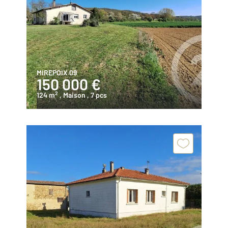
MIREPOIX 09
150 000 €
2
124 m
, Maison
, 7 pcs