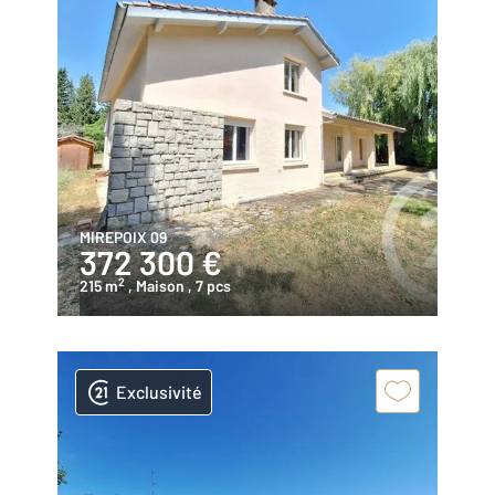
MIREPOIX 09
372 300 €
2
215 m
, Maison
, 7 pcs
Exclusivité