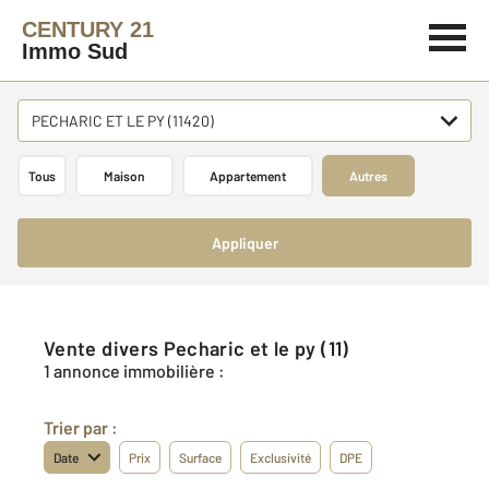
CENTURY 21
Immo Sud
PECHARIC ET LE PY (11420)
Tous
Maison
Appartement
Autres
Appliquer
Vente divers Pecharic et le py (11)
1 annonce immobilière :
Trier par :
Date
Prix
Surface
Exclusivité
DPE