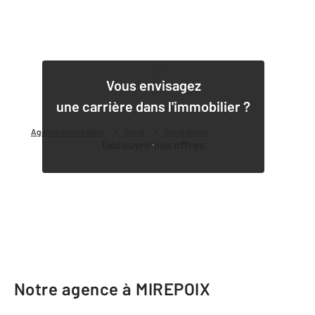
1
Vous envisagez
une carrière dans l'immobilier ?
Agence immobilière
Vente
Vente divers
Découvrir nos offres
Notre agence à MIREPOIX