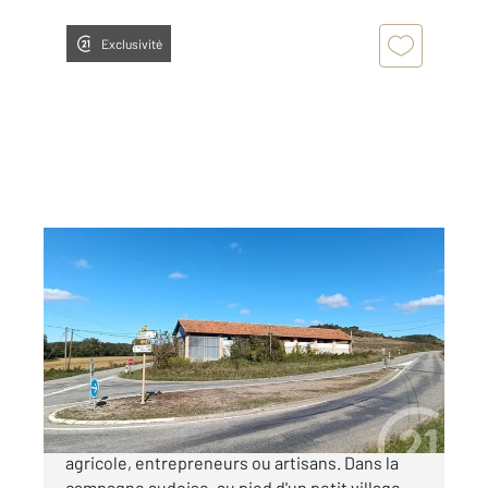
Exclusivité
PECHARIC ET LE PY 11
2
230 m
Ref : 7494
à vendre
35 000 €
Idéal pour les professionnels du secteur
agricole, entrepreneurs ou artisans. Dans la
campagne audoise, au pied d'un petit village,