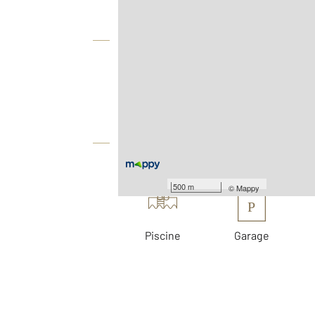
Vue globale
2
Surface totale : 198 m
2
Surface terrain : 5 562 m
Équipements
Les plus
500 m
©
Mappy
P
Piscine
Garage