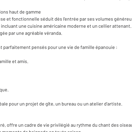
tions haut de gamme
e et fonctionnelle séduit dès l'entrée par ses volumes généreux.
 incluant une cuisine américaine moderne et un cellier attenant.
ngée par une agréable véranda.
ont parfaitement pensés pour une vie de famille épanouie :
mille et amis.
ique.
e pour un projet de gîte, un bureau ou un atelier d'artiste.
oré, offre un cadre de vie privilégié au rythme du chant des ois
des moments de baignade en toute saison.