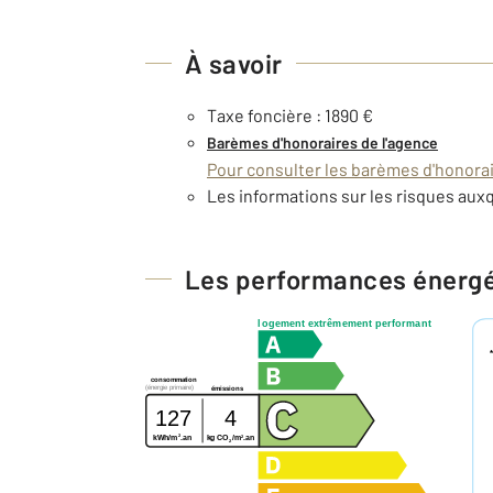
À savoir
Taxe foncière : 1890 €
Barèmes d'honoraires de l'agence
Pour consulter les barèmes d'honorair
Les informations sur les risques auxq
Les performances énerg
logement extrêmement performant
consommation
(énergie primaire)
émissions
127
4
2
2
kg CO
/m
.an
kWh/m
.an
2