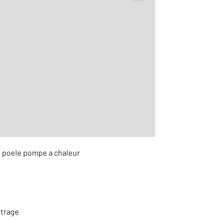
r le détail]
c, poele pompe a chaleur
itrage