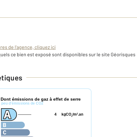
es de l'agence, cliquez ici
uels ce bien est exposé sont disponibles sur le site Géorisques 
étiques
Dont émissions de gaz à effet de serre
*
peu d'émissions de CO2
4
kgCO
/m
.an
2
2