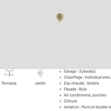
2
Surface habitable : 198 m
Nombre de pièces : 7
[Voi
Général
Garage : 3 place(s)
Chauffage : Individuel ele
Terrasse
Jardin
Eau chaude : Solaire
Façade : Bois
Air conditionné, poutres
Clôture
Isolation : Murs et double v