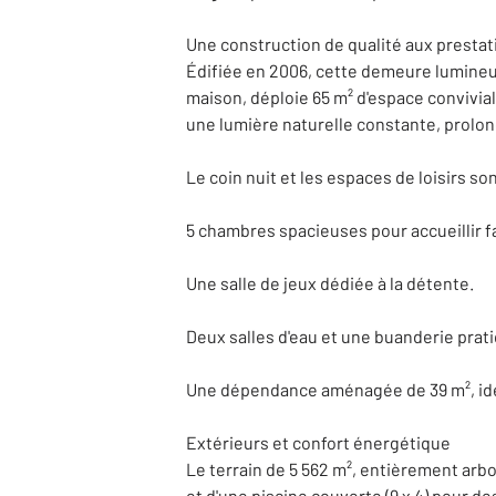
Une construction de qualité aux presta
Édifiée en 2006, cette demeure lumineus
maison, déploie 65 m² d'espace convivial
une lumière naturelle constante, prolo
Le coin nuit et les espaces de loisirs s
5 chambres spacieuses pour accueillir fa
Une salle de jeux dédiée à la détente.
Deux salles d'eau et une buanderie prat
Une dépendance aménagée de 39 m², idéal
Extérieurs et confort énergétique
Le terrain de 5 562 m², entièrement arb
et d'une piscine couverte (9 x 4) pour 