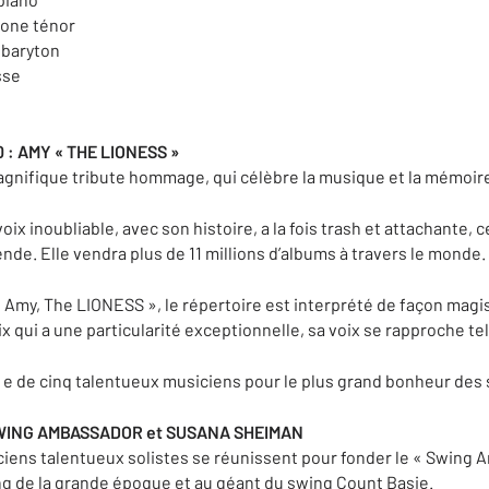
hone ténor
 baryton
sse
 : AMY « THE LIONESS »
nifique tribute hommage, qui célèbre la musique et la mémoi
 voix inoubliable, avec son histoire, a la fois trash et attachante,
de. Elle vendra plus de 11 millions d’albums à travers le monde.
 Amy, The LIONESS », le répertoire est interprété de façon magi
 qui a une particularité exceptionnelle, sa voix se rapproche te
e de cinq talentueux musiciens pour le plus grand bonheur des 
 SWING AMBASSADOR et SUSANA SHEIMAN
iciens talentueux solistes se réunissent pour fonder le « Swing 
 de la grande époque et au géant du swing Count Basie.