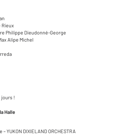
an
 Rieux
ière Philippe Dieudonné-George
Max Alipe Michel
arreda
jours !
la Halle
ire – YUKON DIXIELAND ORCHESTRA