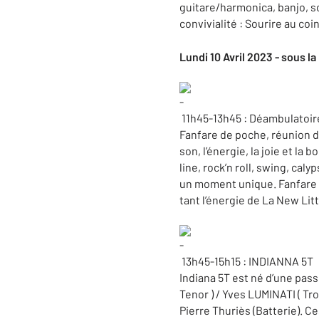
guitare/harmonica, banjo, 
convivialité : Sourire au coi
Lundi 10 Avril 2023 - sous la
11h45-13h45 : Déambulatoi
Fanfare de poche, réunion d
son, l’énergie, la joie et l
line, rock’n roll, swing, ca
un moment unique. Fanfare sé
tant l’énergie de La New Li
13h45-15h15 : INDIANNA 5T
Indiana 5T est né d’une p
Tenor ) / Yves LUMINATI ( Tr
Pierre Thuriès (Batterie). C