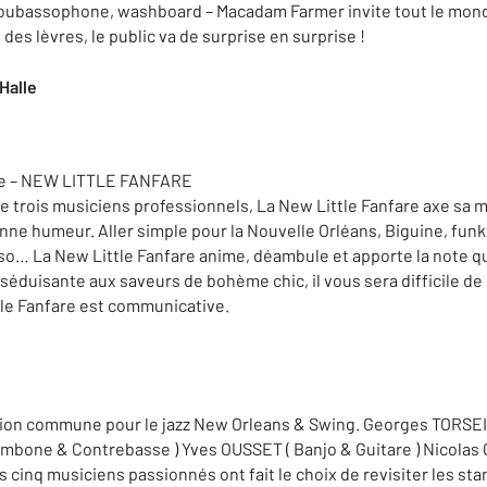
soubassophone, washboard – Macadam Farmer invite tout le mon
n des lèvres, le public va de surprise en surprise !
 Halle
re – NEW LITTLE FANFARE
e trois musiciens professionnels, La New Little Fanfare axe sa m
a bonne humeur. Aller simple pour la Nouvelle Orléans, Biguine, fu
lypso… La New Little Fanfare anime, déambule et apporte la note qu
duisante aux saveurs de bohème chic, il vous sera difficile de re
ttle Fanfare est communicative.
assion commune pour le jazz New Orleans & Swing. Georges TORS
ombone & Contrebasse ) Yves OUSSET ( Banjo & Guitare ) Nicolas C
es cinq musiciens passionnés ont fait le choix de revisiter les s