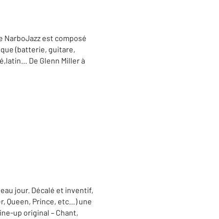
 Le NarboJazz est composé
ue (batterie, guitare,
é,latin… De Glenn Miller à
u jour. Décalé et inventif,
, Queen, Prince, etc…) une
ine-up original – Chant,