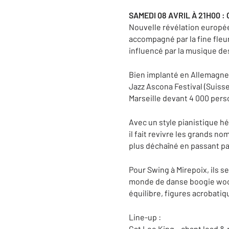
SAMEDI 08 AVRIL À 21H00 :
Nouvelle révélation europée
accompagné par la fine fleu
influencé par la musique de
Bien implanté en Allemagne,
Jazz Ascona Festival (Suiss
Marseille devant 4 000 per
Avec un style pianistique hé
il fait revivre les grands no
plus déchaîné en passant par
Pour Swing à Mirepoix, ils
monde de danse boogie woogi
équilibre, figures acrobatiqu
Line-up :
Cat Lee King – chant lead & 