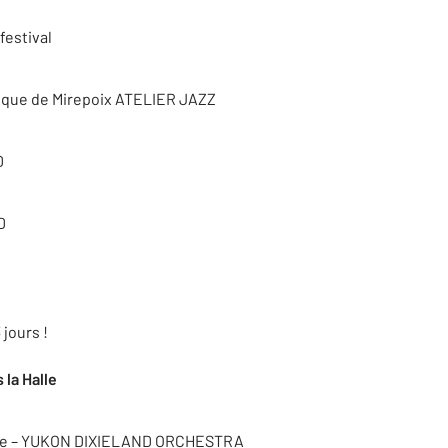
festival
ique de Mirepoix ATELIER JAZZ
D
D
jours !
 la Halle
ire – YUKON DIXIELAND ORCHESTRA