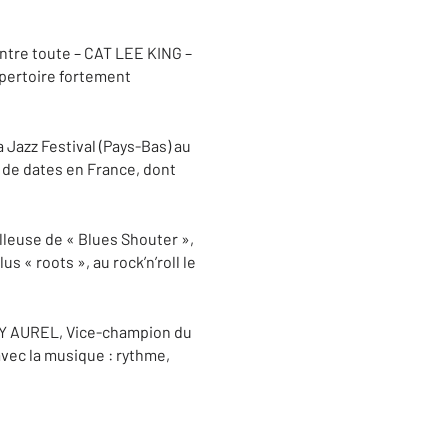
ntre toute – CAT LEE KING –
épertoire fortement
 Jazz Festival (Pays-Bas) au
e de dates en France, dont
illeuse de « Blues Shouter »,
s « roots », au rock’n’roll le
CY AUREL, Vice-champion du
vec la musique : rythme,