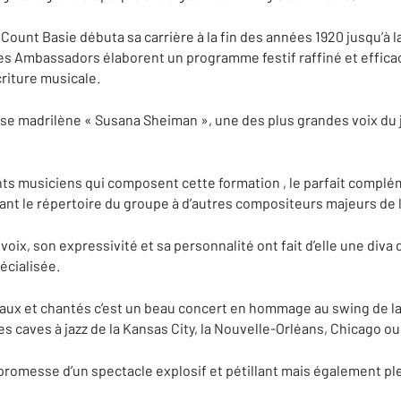
Count Basie débuta sa carrière à la fin des années 1920 jusqu’à 
es Ambassadors élaborent un programme festif raffiné et efficac
criture musicale.
use madrilène « Susana Sheiman », une des plus grandes voix du 
lants musiciens qui composent cette formation , le parfait compl
ant le répertoire du groupe à d’autres compositeurs majeurs de l
oix, son expressivité et sa personnalité ont fait d’elle une diva du
pécialisée.
ux et chantés c’est un beau concert en hommage au swing de la
res caves à jazz de la Kansas City, la Nouvelle-Orléans, Chicago 
a promesse d’un spectacle explosif et pétillant mais également p