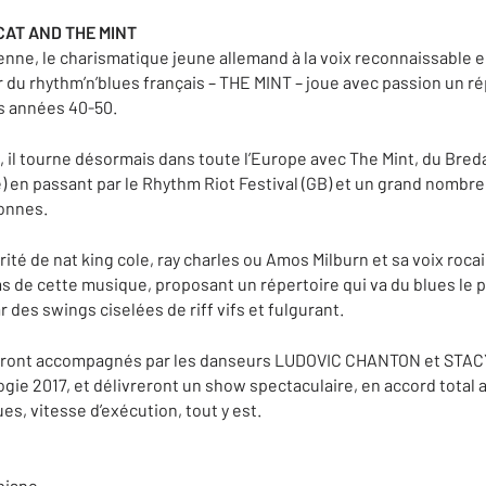
 CAT AND THE MINT
nne, le charismatique jeune allemand à la voix reconnaissable e
r du rhythm’n’blues français – THE MINT – joue avec passion un r
s années 40-50.
 il tourne désormais dans toute l’Europe avec The Mint, du Breda
e) en passant par le Rhythm Riot Festival (GB) et un grand nombr
sonnes.
rité de nat king cole, ray charles ou Amos Milburn et sa voix roca
ms de cette musique, proposant un répertoire qui va du blues le plu
 des swings ciselées de riff vifs et fulgurant.
 seront accompagnés par les danseurs LUDOVIC CHANTON et STA
e 2017, et délivreront un show spectaculaire, en accord total a
es, vitesse d’exécution, tout y est.
piano