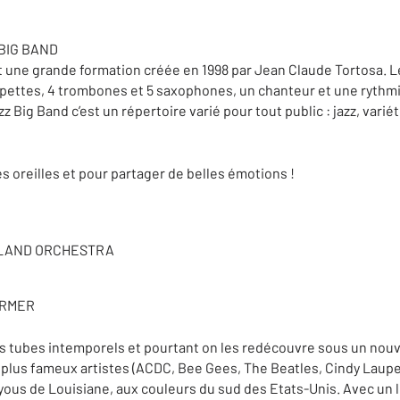
BIG BAND
st une grande formation créée en 1998 par Jean Claude Tortosa.
pettes, 4 trombones et 5 saxophones, un chanteur et une rythmiq
 Big Band c’est un répertoire varié pour tout public : jazz, variét
es oreilles et pour partager de belles émotions !
IELAND ORCHESTRA
ARMER
s tubes intemporels et pourtant on les redécouvre sous un nouvea
lus fameux artistes (ACDC, Bee Gees, The Beatles, Cindy Lauper
yous de Louisiane, aux couleurs du sud des Etats-Unis. Avec un l