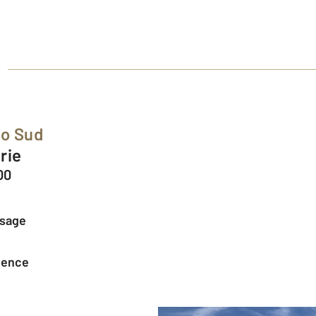
mo Sud
urie
00
ssage
agence