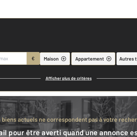
€
Maison
Appartement
Autres 
Afficher plus de critères
s biens actuels ne correspondent pas à votre reche