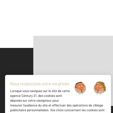
Parlons de vous, parlons biens
500 m
©
Mappy