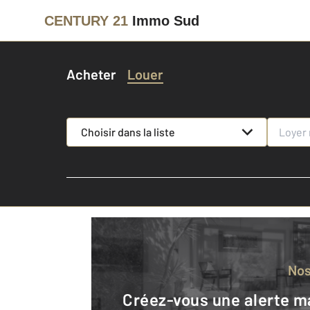
CENTURY 21
Immo Sud
Acheter
Louer
Choisir dans la liste
No
Créez-vous une alerte mail pour être averti quand une annonce est en ligne et consultez la